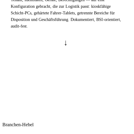
Konfiguration gebracht, die zur Logistik passt: kioskfähige
Schicht-PCs, gehärtete Fahrer-Tablets, getrennte Bereiche für
Disposition und Geschäftsführung. Dokumentiert, BSI-orientiert,
audit-fest.
→
ZIEL
PHASE 2 · MANAGED SERVICE
HAFN BETRIEB WORKPLACE
MONATLICH · SKALIERBAR
Wir übernehmen den laufenden Betrieb in modularen Service
Containern — Tenant Administration, Managed Workplace,
Backup, Workplace Governance. Mit festen Ansprechpartnern statt
Ticketsystem, damit der Betrieb nicht stehen bleibt, weil ein
Passwort vergessen wurde.
Branchen-Hebel