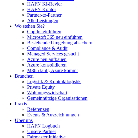
HAFN KI-Revier
HAFN Kontor
Partner-to-Partner
Alle Leistungen
Wo stehen Sie?
Copilot einführen
Microsoft 365 neu einführen
Bestehende Umgebung absichern
Compliance & Audit
Managed Services gesucht
Azure neu aufbauen
Azure konsolidieren
M365 läuft, Azure kommt
Branchen
Logistik & Kontraktlogistik
Private Equity
Wohnungswirtschaft
Gemeinnützige Organisationen
Praxis
Referenzen
Events & Auszeichnungen
Über uns
HAFN Logbuch
Unsere Partner
Fairmaster Initiative