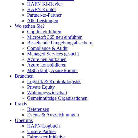
HAFN KI-Revier
HAFN Kontor
Partner-to-Partner
Alle Leistungen
Wo stehen Sie?
Copilot einführen
Microsoft 365 neu einführen
Bestehende Umgebung absichern
Compliance & Audit
Managed Services gesucht
Azure neu aufbauen
Azure konsolidieren
M365 läuft, Azure kommt
Branchen
Logistik & Kontraktlogistik
Private Equity
Wohnungswirtschaft
Gemeinnützige Organisationen
Praxis
Referenzen
Events & Auszeichnungen
Über uns
HAFN Logbuch
Unsere Partner
Fairmaster Initiative