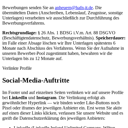
Bewerbungen senden Sie an
anheuern@hafn-it.de
. Die
übermittelten Daten (Anschreiben, Lebenslauf, Zeugnisse, sonstige
Unterlagen) verarbeiten wir ausschließlich zur Durchführung des
Bewerbungsverfahrens.
Rechtsgrundlage:
§ 26 Abs. 1 BDSG i.V.m. Art. 88 DSGVO
(Beschäftigtendatenschutz, Bewerbungsverhältnis).
Speicherdauer:
im Falle einer Absage löschen wir Ihre Unterlagen spätestens 6
Monate nach Abschluss des Verfahrens. Wenn Sie der Aufnahme in
unseren Bewerber-Pool zugestimmt haben, bewahren wir die
Unterlagen bis zu 12 Monate auf.
Verlinkte Profile
Social-Media-Auftritte
Im Footer und auf einzelnen Seiten verlinken wir auf unsere Profile
bei
LinkedIn
und
Instagram
. Die Verlinkung erfolgt als
gewöhnlicher Hyperlink — wir binden weder Like-Buttons noch
Pixel oder iframes der jeweiligen Anbieter ein. Erst wenn Sie aktiv
auf einen dieser Links klicken, verlassen Sie unsere Website und es
greift die Datenschutzerklärung des jeweiligen Anbieters:
LinkedIn (LinkedIn Ireland Unlimited Company, Wilton