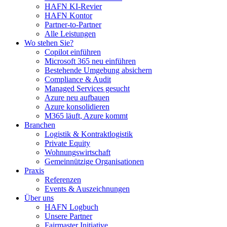
HAFN KI-Revier
HAFN Kontor
Partner-to-Partner
Alle Leistungen
Wo stehen Sie?
Copilot einführen
Microsoft 365 neu einführen
Bestehende Umgebung absichern
Compliance & Audit
Managed Services gesucht
Azure neu aufbauen
Azure konsolidieren
M365 läuft, Azure kommt
Branchen
Logistik & Kontraktlogistik
Private Equity
Wohnungswirtschaft
Gemeinnützige Organisationen
Praxis
Referenzen
Events & Auszeichnungen
Über uns
HAFN Logbuch
Unsere Partner
Fairmaster Initiative