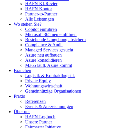
HAFN KI-Revier
HAFN Kontor
Partner-to-Partner
Alle Leistungen
Wo stehen Sie?
Copilot einführen
Microsoft 365 neu einführen
Bestehende Umgebung absichern
Compliance & Audit
Managed Services gesucht
Azure neu aufbauen
Azure konsolidieren
M365 läuft, Azure kommt
Branchen
Logistik & Kontraktlogistik
Private Equity
Wohnungswirtschaft
Gemeinnützige Organisationen
Praxis
Referenzen
Events & Auszeichnungen
Über uns
HAFN Logbuch
Unsere Partner
Fairmaster Initiative